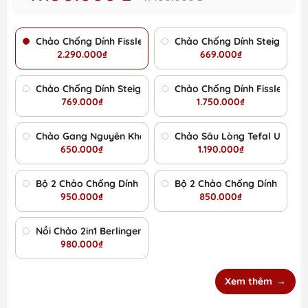
Chảo Chống Dính Fissler Adamant Comfort 24cm
Chảo Chống Dính Steiger Prof
2.290.000₫
669.000₫
Chảo Chống Dính Steiger Steelcore - Siêu Sale 2026
Chảo Chống Dính Fissler Levi
769.000₫
1.750.000₫
Chảo Gang Nguyên Khối Mỏ Quạ GKÖCH CIP-21A ø24cm
Chảo Sâu Lòng Tefal Unlimi
650.000₫
1.190.000₫
Bộ 2 Chảo Chống Dính Berlinger Haus BH/1612NF - Size 22
Bộ 2 Chảo Chống Dính WMF 
950.000₫
850.000₫
Nồi Chảo 2in1 Berlinger Haus 28cm
980.000₫
Xem thêm