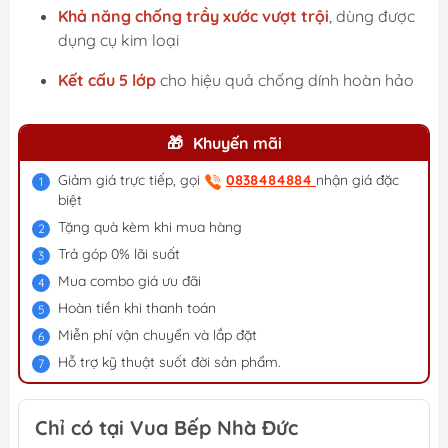
Khả năng chống trầy xước vượt trội
, dùng được
dụng cụ kim loại
Kết cấu 5 lớp
cho hiệu quả chống dính hoàn hảo
Khuyến mãi
Giảm giá trực tiếp, gọi
0838484884
nhận giá đặc
biệt
Tặng quà kèm khi mua hàng
Trả góp 0% lãi suất
Mua combo giá ưu đãi
Hoàn tiền khi thanh toán
Miễn phí vận chuyển và lắp đặt
Hỗ trợ kỹ thuật suốt đời sản phẩm.
Chỉ có tại Vua Bếp Nhà Đức