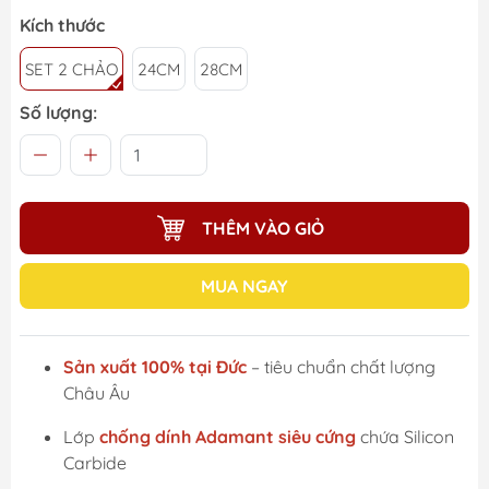
Kích thước
SET 2 CHẢO
24CM
28CM
Số lượng:
THÊM VÀO GIỎ
MUA NGAY
Sản xuất 100% tại Đức
– tiêu chuẩn chất lượng
Châu Âu
Lớp
chống dính Adamant siêu cứng
chứa Silicon
Carbide