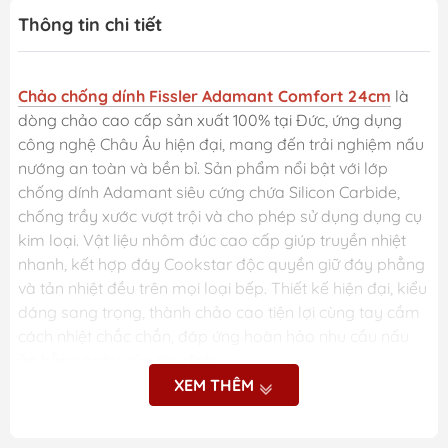
Thông tin chi tiết
Chảo chống dính Fissler Adamant Comfort 24cm
là
dòng chảo cao cấp sản xuất 100% tại Đức, ứng dụng
công nghệ Châu Âu hiện đại, mang đến trải nghiệm nấu
nướng an toàn và bền bỉ. Sản phẩm nổi bật với lớp
chống dính Adamant siêu cứng chứa Silicon Carbide,
chống trầy xước vượt trội và cho phép sử dụng dụng cụ
kim loại. Vật liệu nhôm đúc cao cấp giúp truyền nhiệt
nhanh, kết hợp đáy Cookstar độc quyền giữ đáy phẳng
và tản nhiệt đều trên mọi loại bếp. Thiết kế hiện đại, kiểu
dáng sang trọng, thành chảo cao tiện lợi cùng tay cầm
cách nhiệt chắc chắn, đáp ứng hoàn hảo nhu cầu nấu
ăn hằng ngày của gia đình.
XEM THÊM
Những ưu điểm nổi bật