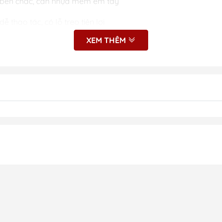
ỉ bền chắc, cán nhựa mềm êm tay
ễ thao tác, có lỗ treo tiện lợi
XEM THÊM
rộng 8cm – vừa tay, dễ dùng
 vun gốc, sang chậu cây cảnh