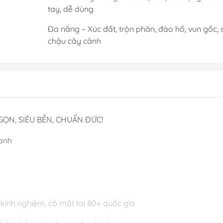
tay, dễ dùng
Đa năng – Xúc đất, trộn phân, đào hố, vun gốc,
chậu cây cảnh
N, SIÊU BỀN, CHUẨN ĐỨC!
anh
kinh nghiệm, có mặt tại 80+ quốc gia