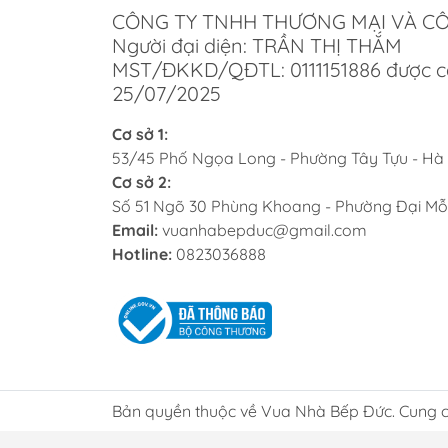
CÔNG TY TNHH THƯƠNG MẠI VÀ C
Người đại diện: TRẦN THỊ THẮM
MST/ĐKKD/QĐTL: 0111151886 được c
25/07/2025
Cơ sở 1:
53/45 Phố Ngọa Long - Phường Tây Tựu - Hà
Cơ sở 2:
Số 51 Ngõ 30 Phùng Khoang - Phường Đại Mỗ
Email:
vuanhabepduc@gmail.com
Hotline:
0823036888
Bản quyền thuộc về Vua Nhà Bếp Đức. Cung c