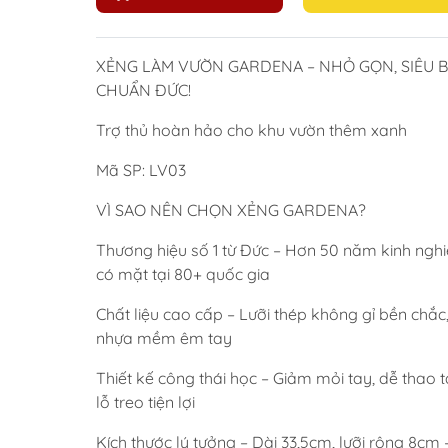
XẺNG LÀM VƯỜN GARDENA – NHỎ GỌN, SIÊU B
CHUẨN ĐỨC!
Trợ thủ hoàn hảo cho khu vườn thêm xanh
Mã SP: LV03
VÌ SAO NÊN CHỌN XẺNG GARDENA?
Thương hiệu số 1 từ Đức – Hơn 50 năm kinh ngh
có mặt tại 80+ quốc gia
Chất liệu cao cấp – Lưỡi thép không gỉ bền chắc
nhựa mềm êm tay
Thiết kế công thái học – Giảm mỏi tay, dễ thao t
lỗ treo tiện lợi
Kích thước lý tưởng – Dài 33,5cm, lưỡi rộng 8cm 