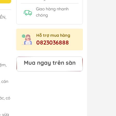
Giao hàng nhanh
chóng
ỀN,
Hỗ trợ mua hàng
0823036888
Mua ngay trên sàn
iệm,
, cán
ác, có
– vừa