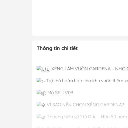
Thông tin chi tiết
XẺNG LÀM VƯỜN GARDENA – NHỎ GỌ
Trợ thủ hoàn hảo cho khu vườn thêm x
Mã SP: LV03
VÌ SAO NÊN CHỌN XẺNG GARDENA?
Thương hiệu số 1 từ Đức – Hơn 50 năm 