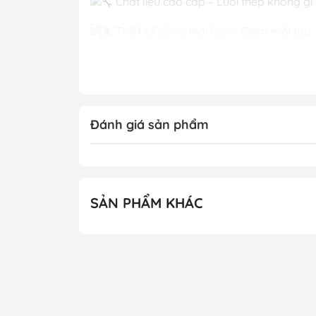
Chất liệu cao cấp – Lưỡi thép không g
Thiết kế công thái học – Giảm mỏi tay, d
Kích thước lý tưởng – Dài 33,5cm, lưỡi 
Đa năng – Xúc đất, trộn phân, đào hố,
Đánh giá sản phẩm
SẢN PHẨM KHÁC