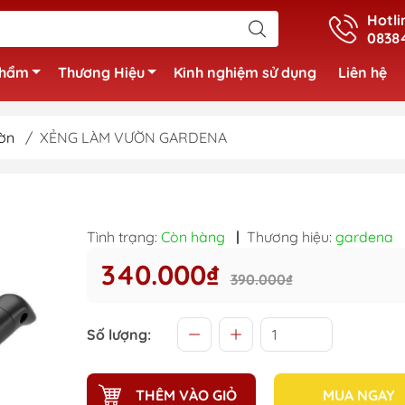
Hotli
0838
phẩm
Thương Hiệu
Kinh nghiệm sử dụng
Liên hệ
ờn
/
XẺNG LÀM VƯỜN GARDENA
Tình trạng:
Còn hàng
|
Thương hiệu:
gardena
340.000₫
390.000₫
Số lượng:
THÊM VÀO GIỎ
MUA NGAY