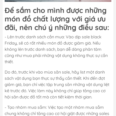
Để sắm cho mình được những
món đồ chất lượng với giá ưu
đãi, nên chú ý những điều sau:
- Lên trước danh sách cần mua: Vào dịp sale black
Friday, sẽ có rất nhiều món đồ được giảm giá. Nếu
không lên trước danh sách, bạn dễ dàng phân tâm
cũng như mua phải những vật dụng không thực sự cần
thiết.
Do đó, trước khi vào mùa săn sale, hãy list một danh
sách vật dụng bạn thực sự thấy cần thiết. Khi đến đợt
giảm giá, bạn chỉ việc tập trung săn những vật dụng liệt
kê trước đó. Việc làm này không chỉ giúp tăng cao cơ
hội săn được đồ tốt mà còn tiết kiệm thời gian.
- Tạo nhóm mua sắm: Việc tạo một nhóm mua sắm
chung không chỉ tăng cao cơ hội giật được những sales