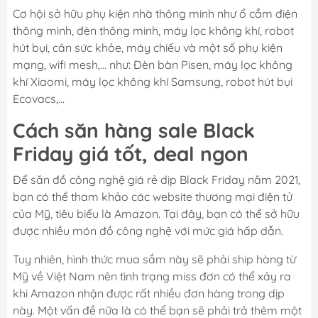
Cơ hội sở hữu phụ kiện nhà thông minh như ổ cắm điện
thông minh, đèn thông minh, máy lọc không khí, robot
hút bụi, cân sức khỏe, máy chiếu và một số phụ kiện
mạng, wifi mesh,... như: Đèn bàn Pisen, máy lọc không
khí Xiaomi, máy lọc không khí Samsung, robot hút bụi
Ecovacs,...
Cách săn hàng sale Black
Friday giá tốt, deal ngon
Để săn đồ công nghệ giá rẻ dịp Black Friday năm 2021,
bạn có thể tham khảo các website thương mại điện tử
của Mỹ, tiêu biểu là Amazon. Tại đây, bạn có thể sở hữu
được nhiều món đồ công nghệ với mức giá hấp dẫn.
Tuy nhiên, hình thức mua sắm này sẽ phải ship hàng từ
Mỹ về Việt Nam nên tình trạng miss đơn có thể xảy ra
khi Amazon nhận được rất nhiều đơn hàng trong dịp
này. Một vấn đề nữa là có thể bạn sẽ phải trả thêm một