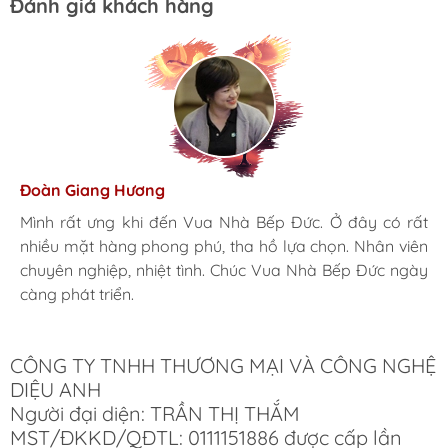
Đánh giá khách hàng
Hương Suri
Đoàn Giang Hương
Ngọc Anh
Mình rất ưng khi đến Vua Nhà Bếp Đức. Ở đây có rất
Mình rất ưng khi đến Vua Nhà Bếp Đức. Ở đây có rất
Mình rất ưng khi đến Vua Nhà Bếp Đức. Ở đây có rất
nhiều mặt hàng phong phú, tha hồ lựa chọn. Nhân viên
nhiều mặt hàng phong phú, tha hồ lựa chọn. Nhân viên
nhiều mặt hàng phong phú, tha hồ lựa chọn. Nhân viên
chuyên nghiệp, nhiệt tình. Chúc Vua Nhà Bếp Đức ngày
chuyên nghiệp, nhiệt tình. Chúc Vua Nhà Bếp Đức ngày
chuyên nghiệp, nhiệt tình. Chúc Vua Nhà Bếp Đức ngày
càng phát triển.
càng phát triển.
càng phát triển.
CÔNG TY TNHH THƯƠNG MẠI VÀ CÔNG NGHỆ
DIỆU ANH
Người đại diện: TRẦN THỊ THẮM
MST/ĐKKD/QĐTL: 0111151886 được cấp lần