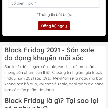
*
Thông tin bắt buộc
Đăng ký ngay
Black Friday 2021 - Săn sale
đa dạng khuyến mãi sốc
Bạn là tín đồ chuyên săn sale, voucher để mua sắm
những sản phẩm cần thiết. Chương trình giảm giá Black
Friday năm 2021 sắp tới tại MewMall sẽ là ngày mà bạn
không nên bỏ qua, với các siêu sale, deal giảm giá hàng
loạt các sản phẩm đa dạng.
Black Friday là gì? Tại sao lại