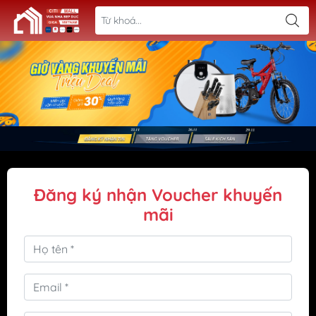
Đăng ký nhận Voucher khuyến
mãi