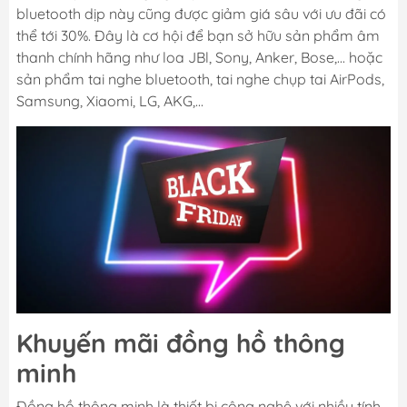
bluetooth dịp này cũng được giảm giá sâu với ưu đãi có
thể tới 30%. Đây là cơ hội để bạn sở hữu sản phẩm âm
thanh chính hãng như loa JBl, Sony, Anker, Bose,... hoặc
sản phẩm tai nghe bluetooth, tai nghe chụp tai AirPods,
Samsung, Xiaomi, LG, AKG,...
Khuyến mãi đồng hồ thông
minh
Đồng hồ thông minh là thiết bị công nghệ với nhiều tính