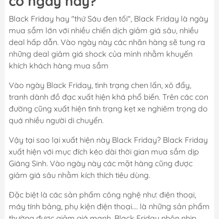
có ngày này?
Black Friday hay "thứ Sáu đen tối", Black Friday là ngày
mua sắm lớn với nhiều chiến dịch giảm giá sâu, nhiều
deal hấp dẫn. Vào ngày này các nhãn hàng sẽ tung ra
những deal giảm giá shock của mình nhằm khuyến
khích khách hàng mua sắm
Vào ngày Black Friday, tình trạng chen lấn, xô đẩy,
tranh dành đồ đạc xuất hiện khá phổ biến. Trên các con
đường cũng xuất hiện tình trạng kẹt xe nghiêm trọng do
quá nhiều người di chuyển.
Vậy tại sao lại xuất hiện này Black Friday? Black Friday
xuất hiện với mục đích kéo dài thời gian mua sắm dịp
Giáng Sinh. Vào ngày này các mặt hàng cũng được
giảm giá sâu nhằm kích thích tiêu dùng.
Đặc biệt là các sản phẩm công nghệ như: điện thoại,
máy tính bảng, phụ kiện điện thoại…. là những sản phẩm
thường được giảm giá mạnh. Black Friday nhộn nhịp