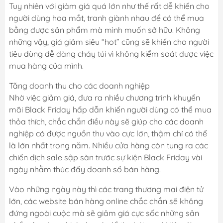
Tuy nhiên với giảm giá quá lớn như thế rất dễ khiến cho
người dùng hoa mắt, tranh giành nhau để có thể mua
bằng được sản phẩm mà mình muốn sở hữu. Không
những vậy, giá giảm siêu “hot” cũng sẽ khiến cho người
tiêu dùng dễ dàng cháy túi vì không kiểm soát được việc
mua hàng của mình.
Tăng doanh thu cho các doanh nghiệp
Nhờ việc giảm giá, đưa ra nhiều chương trình khuyến
mãi Black Friday hấp dẫn khiến người dùng có thể mua
thỏa thích, chắc chắn điều này sẽ giúp cho các doanh
nghiệp có được nguồn thu vào cực lớn, thậm chí có thể
là lớn nhất trong năm. Nhiều cửa hàng còn tung ra các
chiến dịch sale sập sàn trước sự kiện Black Friday vài
ngày nhằm thúc đẩy doanh số bán hàng.
Vào những ngày này thì các trang thương mại điện tử
lớn, các website bán hàng online chắc chắn sẽ không
đứng ngoài cuộc mà sẽ giảm giá cực sốc những sản