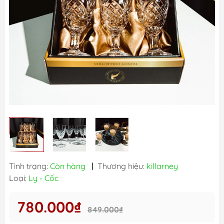
Tình trạng:
Còn hàng
|
Thương hiệu:
killarney
Loại:
Ly - Cốc
780.000₫
849.000₫