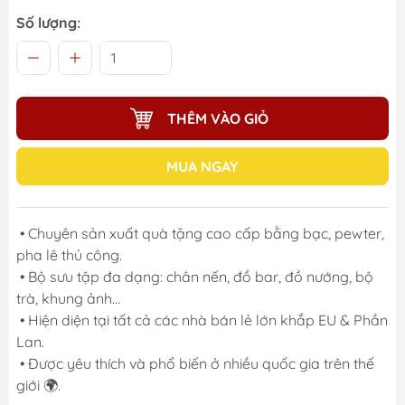
Số lượng:
THÊM VÀO GIỎ
MUA NGAY
• Chuyên sản xuất quà tặng cao cấp bằng bạc, pewter,
pha lê thủ công.
• Bộ sưu tập đa dạng: chân nến, đồ bar, đồ nướng, bộ
trà, khung ảnh…
• Hiện diện tại tất cả các nhà bán lẻ lớn khắp EU & Phần
Lan.
• Được yêu thích và phổ biến ở nhiều quốc gia trên thế
giới 🌍.