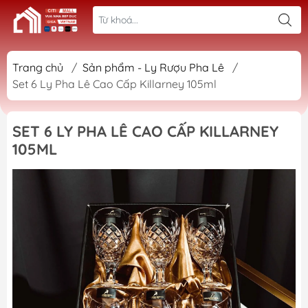
Trang chủ
/
Sản phẩm - Ly Rượu Pha Lê
/
Set 6 Ly Pha Lê Cao Cấp Killarney 105ml
SET 6 LY PHA LÊ CAO CẤP KILLARNEY
105ML