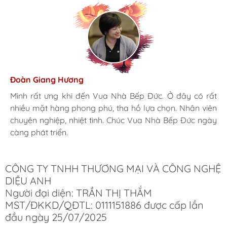
Hương Suri
Đoàn Giang Hương
Ngọc Anh
Mình rất ưng khi đến Vua Nhà Bếp Đức. Ở đây có rất
Mình rất ưng khi đến Vua Nhà Bếp Đức. Ở đây có rất
Mình rất ưng khi đến Vua Nhà Bếp Đức. Ở đây có rất
nhiều mặt hàng phong phú, tha hồ lựa chọn. Nhân viên
nhiều mặt hàng phong phú, tha hồ lựa chọn. Nhân viên
nhiều mặt hàng phong phú, tha hồ lựa chọn. Nhân viên
chuyên nghiệp, nhiệt tình. Chúc Vua Nhà Bếp Đức ngày
chuyên nghiệp, nhiệt tình. Chúc Vua Nhà Bếp Đức ngày
chuyên nghiệp, nhiệt tình. Chúc Vua Nhà Bếp Đức ngày
càng phát triển.
càng phát triển.
càng phát triển.
CÔNG TY TNHH THƯƠNG MẠI VÀ CÔNG NGHỆ
DIỆU ANH
Người đại diện: TRẦN THỊ THẮM
MST/ĐKKD/QĐTL: 0111151886 được cấp lần
đầu ngày 25/07/2025