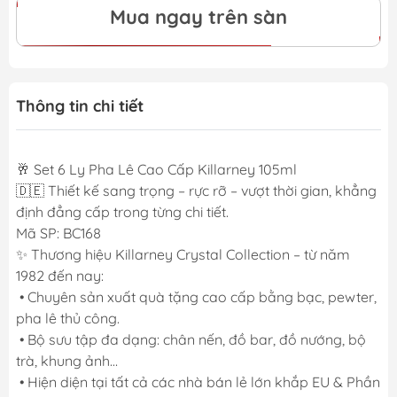
Mua ngay trên sàn
Thông tin chi tiết
🥂 Set 6 Ly Pha Lê Cao Cấp Killarney 105ml
🇩🇪 Thiết kế sang trọng – rực rỡ – vượt thời gian, khẳng
định đẳng cấp trong từng chi tiết.
Mã SP: BC168
✨ Thương hiệu Killarney Crystal Collection – từ năm
1982 đến nay:
• Chuyên sản xuất quà tặng cao cấp bằng bạc, pewter,
pha lê thủ công.
• Bộ sưu tập đa dạng: chân nến, đồ bar, đồ nướng, bộ
trà, khung ảnh…
• Hiện diện tại tất cả các nhà bán lẻ lớn khắp EU & Phần