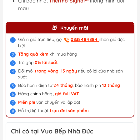
Chỉ báo nhiệt
Thermo-Signal™
thông minh đổi
màu
Khuyến mãi
Giảm giá trực tiếp, gọi
0838484884
nhận giá đặc
biệt
Tặng quà kèm
khi mua hàng
Trả góp
0% lãi suất
Đổi mới
trong vòng 15 ngày
nếu có lỗi của nhà sản
xuất
Bảo hành điện tử
24 tháng
, bảo hành pin
12 tháng
Hàng chính hãng
,
giá f
ull VAT
Miễn phí
vận chuyển và lắp đặt
Hỗ trợ kỹ thuật
trọn đời sản phẩm
Chỉ có tại Vua Bếp Nhà Đức