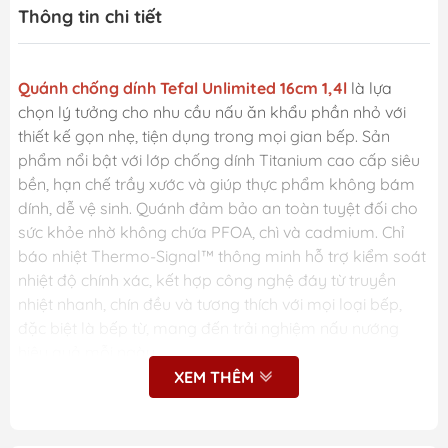
Thông tin chi tiết
Quánh chống dính Tefal Unlimited 16cm 1,4l
là lựa
chọn lý tưởng cho nhu cầu nấu ăn khẩu phần nhỏ với
thiết kế gọn nhẹ, tiện dụng trong mọi gian bếp. Sản
phẩm nổi bật với lớp chống dính Titanium cao cấp siêu
bền, hạn chế trầy xước và giúp thực phẩm không bám
dính, dễ vệ sinh. Quánh đảm bảo an toàn tuyệt đối cho
sức khỏe nhờ không chứa PFOA, chì và cadmium. Chỉ
báo nhiệt Thermo-Signal™ thông minh hỗ trợ kiểm soát
nhiệt độ chính xác, kết hợp công nghệ đáy từ truyền
nhiệt nhanh, chín đều và tương thích với mọi loại bếp,
đặc biệt là bếp từ, mang đến trải nghiệm nấu nướng
hiệu quả mỗi ngày.
XEM THÊM
Những ưu điểm nổi bật