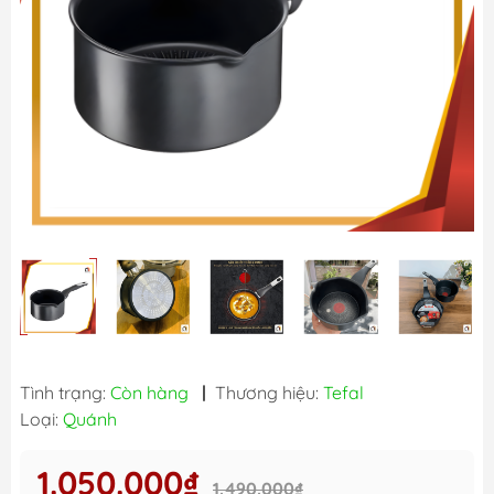
Tình trạng:
Còn hàng
|
Thương hiệu:
Tefal
Loại:
Quánh
1.050.000₫
1.490.000₫