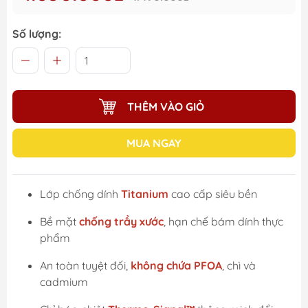
Số lượng:
THÊM VÀO GIỎ
MUA NGAY
Lớp chống dính
Titanium
cao cấp siêu bền
Bề mặt
chống trầy xước
, hạn chế bám dính thực
phẩm
An toàn tuyệt đối,
không chứa PFOA
, chì và
cadmium