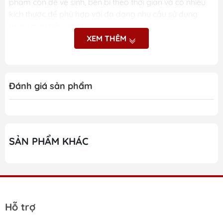
phẩm còn dễ vệ sinh, bền bỉ theo thời gian và có nhiều
kích thước để phù hợp với đa dạng nhu cầu sử dụng
trong gian bếp gia đình.
XEM THÊM
Những ưu điểm nổi bật
của nồi xửng 2 tầng
Đánh giá sản phẩm
Chockmen
Thiết kế hai tầng tối ưu không gian nấu
SẢN PHẨM KHÁC
Phù hợp hấp đa dạng thực phẩm
Chất liệu inox 18/10 an toàn cho sức khỏe
Khả năng chống gỉ và ăn mòn cao
Hỗ trợ
Bề mặt sáng bóng, hạn chế bám bẩn