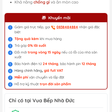
Khả năng
chống gỉ
và ăn mòn cao
Khuyến mãi
Giảm giá trực tiếp, gọi
0838484884
nhận giá đặc
biệt
Tặng quà kèm
khi mua hàng
Trả góp
0% lãi suất
Đổi mới
trong vòng 15 ngày
nếu có lỗi của nhà sản
xuất
Bảo hành điện tử
24 tháng
, bảo hành pin
12 tháng
Hàng chính hãng
,
giá f
ull VAT
Miễn phí
vận chuyển và lắp đặt
Hỗ trợ kỹ thuật
trọn đời sản phẩm
Chỉ có tại Vua Bếp Nhà Đức