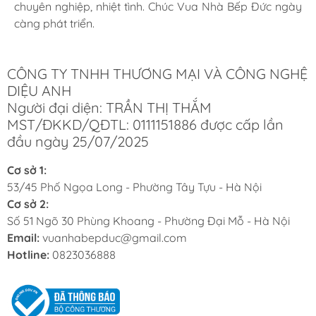
chuyên nghiệp, nhiệt tình. Chúc Vua Nhà Bếp Đức ngày
chuyên nghiệp, nhiệt tình. Chúc Vua Nhà Bếp Đức ngày
chuyên nghiệp, nhiệt tình. Chúc Vua Nhà Bếp Đức ngày
càng phát triển.
càng phát triển.
càng phát triển.
CÔNG TY TNHH THƯƠNG MẠI VÀ CÔNG NGHỆ
DIỆU ANH
Người đại diện: TRẦN THỊ THẮM
MST/ĐKKD/QĐTL: 0111151886 được cấp lần
đầu ngày 25/07/2025
Cơ sở 1:
53/45 Phố Ngọa Long - Phường Tây Tựu - Hà Nội
Cơ sở 2:
Số 51 Ngõ 30 Phùng Khoang - Phường Đại Mỗ - Hà Nội
Email:
vuanhabepduc@gmail.com
Hotline:
0823036888