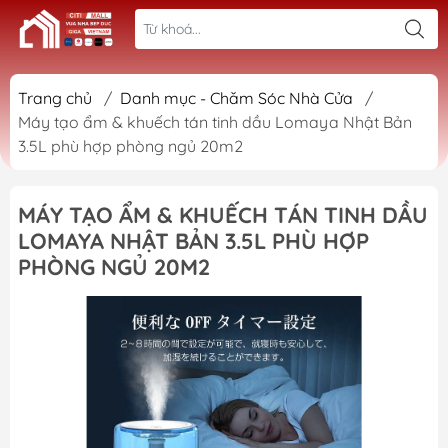
Trang chủ
/
Danh mục - Chăm Sóc Nhà Cửa
/
Máy tạo ẩm & khuếch tán tinh dầu Lomaya Nhật Bản
3.5L phù hợp phòng ngủ 20m2
MÁY TẠO ẨM & KHUẾCH TÁN TINH DẦU
LOMAYA NHẬT BẢN 3.5L PHÙ HỢP
PHÒNG NGỦ 20M2