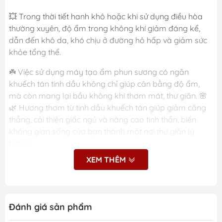
💥 Trong thời tiết hanh khô hoặc khi sử dụng điều hòa
thường xuyên, độ ẩm trong không khí giảm đáng kể,
dẫn đến khô da, khó chịu ở đường hô hấp và giảm sức
khỏe tổng thể.
☘️ Việc sử dụng máy tạo ẩm phun sương có ngăn
khuếch tán tinh dầu không chỉ giúp cân bằng độ ẩm,
mà còn mang lại bầu không khí thơm mát, thư giãn. 🌸
🌿 Hương thơm từ tinh dầu khuếch tán giúp giảm căng
thẳng, cải thiện giấc ngủ và nâng cao tinh thần, biến
không gian sống của bạn thành một nơi thư giãn lý
tưởng.
XEM THÊM
💧 Máy tạo ẩm Lomaya là giải pháp hoàn hảo cho sức
khỏe và không gian sống hiện đại. Với thiết kế tinh tế và
tính năng vượt trội, sản phẩm không chỉ giúp duy trì độ
ẩm lý tưởng mà còn tích hợp ngăn khuếch tán tinh dầu,
Đánh giá sản phẩm
mang đến sự tiện lợi tối ưu. Sản phẩm phù hợp cho