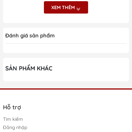
XEM THÊM
Những ưu điểm nổi bật
của Máy lọc không khí
Đánh giá sản phẩm
Levoit Core 400S
Hệ thống lọc 3 lớp loại bỏ bụi mịn, vi khuẩn và mùi
hôi hiệu quả
SẢN PHẨM KHÁC
Bộ lọc True HEPA H13 lọc sạch tới 99.97% hạt bụi
siêu nhỏ 0.3 micron
Bộ lọc than hoạt tính khử mùi và hấp thụ khí độc
VOCs mạnh mẽ
Hỗ trợ
Công nghệ VortexAir™ lưu thông không khí 360°
toàn diện
Tìm kiếm
Đăng nhập
Làm sạch không khí nhanh trong không gian rộng