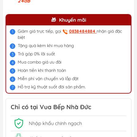
24dB
Khuyến mãi
Giảm giá trực tiếp, gọi
0838484884
nhận giá đặc
biệt
Tặng quà kèm khi mua hàng
Trả góp 0% lãi suất
Mua combo giá ưu đãi
Hoàn tiền khi thanh toán
Miễn phí vận chuyển và lắp đặt
Hỗ trợ kỹ thuật suốt đời sản phẩm.
Chỉ có tại Vua Bếp Nhà Đức
Nhập khẩu chính ngạch