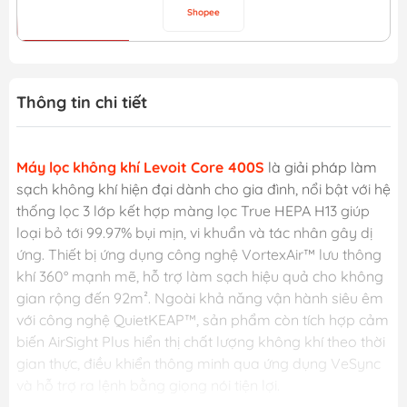
Shopee
Thông tin chi tiết
Máy lọc không khí Levoit Core 400S
là giải pháp làm
sạch không khí hiện đại dành cho gia đình, nổi bật với hệ
thống lọc 3 lớp kết hợp màng lọc True HEPA H13 giúp
loại bỏ tới 99.97% bụi mịn, vi khuẩn và tác nhân gây dị
ứng. Thiết bị ứng dụng công nghệ VortexAir™ lưu thông
khí 360° mạnh mẽ, hỗ trợ làm sạch hiệu quả cho không
gian rộng đến 92m². Ngoài khả năng vận hành siêu êm
với công nghệ QuietKEAP™, sản phẩm còn tích hợp cảm
biến AirSight Plus hiển thị chất lượng không khí theo thời
gian thực, điều khiển thông minh qua ứng dụng VeSync
và hỗ trợ ra lệnh bằng giọng nói tiện lợi.