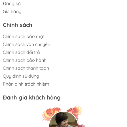
đến 92m²
Đăng ký
Giỏ hàng
Cảm biến AirSight Plus theo dõi chất lượng không
khí theo thời gian thực
Chính sách
Tự động điều chỉnh tốc độ lọc dựa trên mức độ ô
Chính sách bảo mật
nhiễm
Chính sách vận chuyển
Công nghệ QuietKEAP™ vận hành siêu êm chỉ từ
Chính sách đổi trả
24dB
Chính sách bảo hành
Chính sách thanh toán
Điều khiển từ xa thông minh qua ứng dụng VeSync
Quy định sử dụng
Hỗ trợ điều khiển bằng giọng nói với Google
Phân định trách nhiệm
Assistant và Alexa
Đánh giá khách hàng
Máy lọc không khí Levoit
Core 400S sở hữu hệ