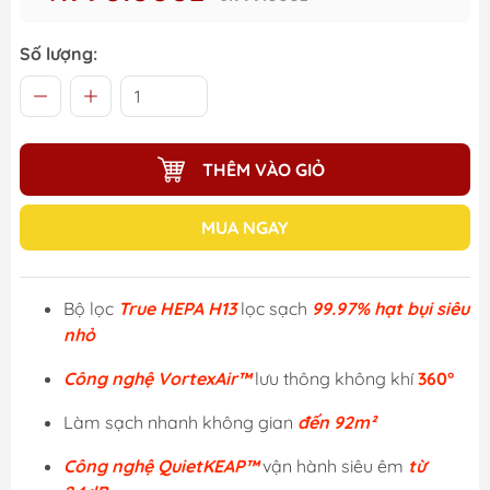
Số lượng:
THÊM VÀO GIỎ
MUA NGAY
Bộ lọc
True HEPA H13
lọc sạch
99.97% hạt bụi siêu
nhỏ
Công nghệ VortexAir™
lưu thông không khí
360°
Làm sạch nhanh không gian
đến 92m²
Công nghệ QuietKEAP™
vận hành siêu êm
từ