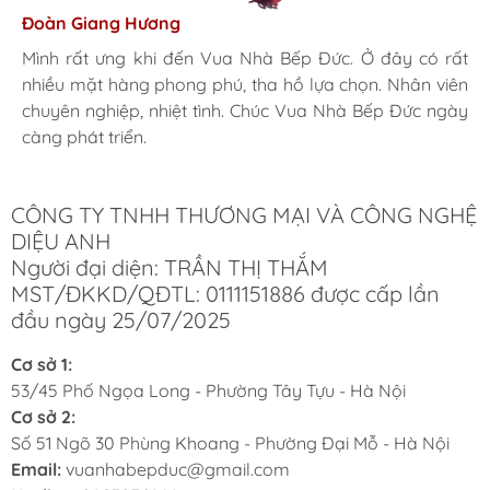
Hương Suri
Đoàn Giang Hương
Ngọc Anh
Mình rất ưng khi đến Vua Nhà Bếp Đức. Ở đây có rất
Mình rất ưng khi đến Vua Nhà Bếp Đức. Ở đây có rất
Mình rất ưng khi đến Vua Nhà Bếp Đức. Ở đây có rất
nhiều mặt hàng phong phú, tha hồ lựa chọn. Nhân viên
nhiều mặt hàng phong phú, tha hồ lựa chọn. Nhân viên
nhiều mặt hàng phong phú, tha hồ lựa chọn. Nhân viên
chuyên nghiệp, nhiệt tình. Chúc Vua Nhà Bếp Đức ngày
chuyên nghiệp, nhiệt tình. Chúc Vua Nhà Bếp Đức ngày
chuyên nghiệp, nhiệt tình. Chúc Vua Nhà Bếp Đức ngày
càng phát triển.
càng phát triển.
càng phát triển.
CÔNG TY TNHH THƯƠNG MẠI VÀ CÔNG NGHỆ
DIỆU ANH
Người đại diện: TRẦN THỊ THẮM
MST/ĐKKD/QĐTL: 0111151886 được cấp lần
đầu ngày 25/07/2025
Cơ sở 1:
53/45 Phố Ngọa Long - Phường Tây Tựu - Hà Nội
Cơ sở 2:
Số 51 Ngõ 30 Phùng Khoang - Phường Đại Mỗ - Hà Nội
Email:
vuanhabepduc@gmail.com