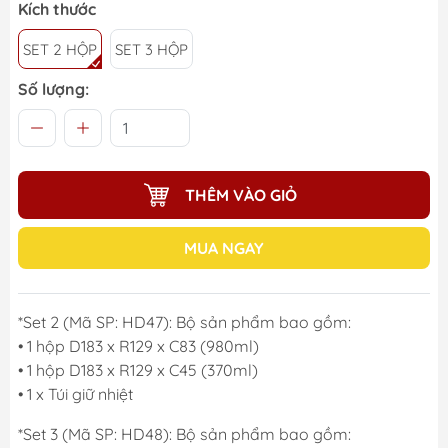
Kích thước
SET 2 HỘP
SET 3 HỘP
Số lượng:
THÊM VÀO GIỎ
MUA NGAY
*Set 2 (Mã SP: HD47): Bộ sản phẩm bao gồm:
• 1 hộp D183 x R129 x C83 (980ml)
• 1 hộp D183 x R129 x C45 (370ml)
• 1 x Túi giữ nhiệt
*Set 3 (Mã SP: HD48): Bộ sản phẩm bao gồm: