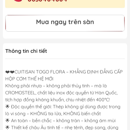
Mua ngay trên sàn
Thông tin chi tiết
❤️❤️CUITISAN TOGO FLORA – KHẲNG ĐỊNH ĐẲNG CẤP
HỘP CƠM THẾ HỆ MỚI
Không phải nhựa – không phải thủy tinh – mà là
CROMOSTEEL, chất liệu inox độc quyền từ Hàn Quốc,
tích hợp đồng kháng khuẩn, chịu nhiệt đến 400°C!
🌟 Độc quyền thế giới: Thép không gỉ dùng được trong
lò vi sóng – KHÔNG tia lửa, KHÔNG biến chất
🌟 An toàn – bền chắc – không tràn – không ám mùi
🌟 Thiết kế châu Âu tinh tế – nhẹ tênh, đẹp sang, dùng