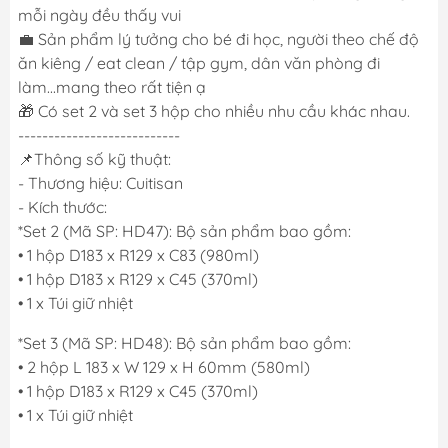
mỗi ngày đều thấy vui
💼 Sản phẩm lý tưởng cho bé đi học, người theo chế độ
ăn kiêng / eat clean / tập gym, dân văn phòng đi
làm...mang theo rất tiện ạ
🎁 Có set 2 và set 3 hộp cho nhiều nhu cầu khác nhau.
---------------------------
📌Thông số kỹ thuật:
- Thương hiệu: Cuitisan
- Kích thước:
*Set 2 (Mã SP: HD47): Bộ sản phẩm bao gồm:
• 1 hộp D183 x R129 x C83 (980ml)
• 1 hộp D183 x R129 x C45 (370ml)
• 1 x Túi giữ nhiệt
*Set 3 (Mã SP: HD48): Bộ sản phẩm bao gồm:
• 2 hộp L 183 x W 129 x H 60mm (580ml)
• 1 hộp D183 x R129 x C45 (370ml)
• 1 x Túi giữ nhiệt