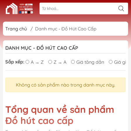
Trang chủ
/
Danh mục - Đồ Hút Cao Cấp
DANH MỤC - ĐỒ HÚT CAO CẤP
Sắp xếp:
A → Z
Z → A
Giá tăng dần
Giá giả
Không có sản phẩm nào trong danh mục này.
Tổng quan về sản phẩm
Đồ hút cao cấp