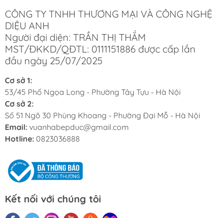
CÔNG TY TNHH THƯƠNG MẠI VÀ CÔNG NGHỆ
DIỆU ANH
Người đại diện: TRẦN THỊ THẮM
MST/ĐKKD/QĐTL: 0111151886 được cấp lần
đầu ngày 25/07/2025
Cơ sở 1:
53/45 Phố Ngọa Long - Phường Tây Tựu - Hà Nội
Cơ sở 2:
Số 51 Ngõ 30 Phùng Khoang - Phường Đại Mỗ - Hà Nội
Email:
vuanhabepduc@gmail.com
Hotline:
0823036888
Kết nối với chúng tôi