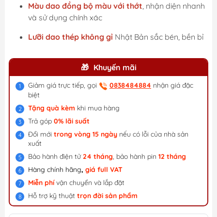
Màu dao đồng bộ màu với thớt
, nhận diện nhanh
và sử dụng chính xác
Lưỡi dao thép không gỉ
Nhật Bản sắc bén, bền bỉ
Khuyến mãi
Giảm giá trực tiếp, gọi
0838484884
nhận giá đặc
biệt
Tặng quà kèm
khi mua hàng
Trả góp
0% lãi suất
Đổi mới
trong vòng 15 ngày
nếu có lỗi của nhà sản
xuất
Bảo hành điện tử
24 tháng
, bảo hành pin
12 tháng
Hàng chính hãng
,
giá f
ull VAT
Miễn phí
vận chuyển và lắp đặt
Hỗ trợ kỹ thuật
trọn đời sản phẩm