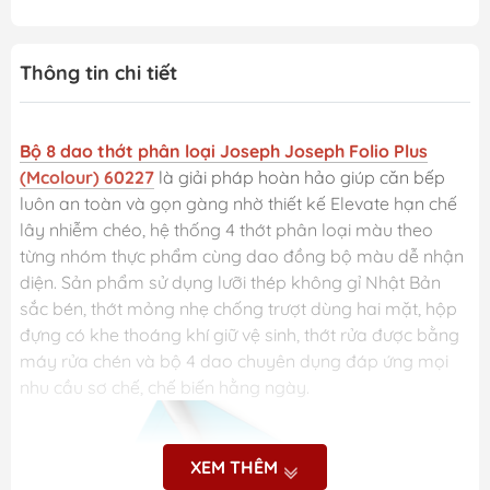
Thông tin chi tiết
Bộ 8 dao thớt phân loại Joseph Joseph Folio Plus
(Mcolour) 60227
là giải pháp hoàn hảo giúp căn bếp
luôn an toàn và gọn gàng nhờ thiết kế Elevate hạn chế
lây nhiễm chéo, hệ thống 4 thớt phân loại màu theo
từng nhóm thực phẩm cùng dao đồng bộ màu dễ nhận
diện. Sản phẩm sử dụng lưỡi thép không gỉ Nhật Bản
sắc bén, thớt mỏng nhẹ chống trượt dùng hai mặt, hộp
đựng có khe thoáng khí giữ vệ sinh, thớt rửa được bằng
máy rửa chén và bộ 4 dao chuyên dụng đáp ứng mọi
nhu cầu sơ chế, chế biến hằng ngày.
XEM THÊM