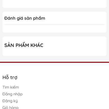
Đánh giá sản phẩm
SẢN PHẨM KHÁC
Hỗ trợ
Những ưu điểm nổi bật
Tìm kiếm
Đăng nhập
của Bộ 8 dao thớt phân
Đăng ký
loại Joseph Joseph Folio
Giỏ hàng